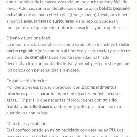
con el nombre de la marca, creando un look urbano muy fácil de
llevar. Además, suma un detalle que enamora: un
bolsito pequeño
extraíble
con acabado efecto piel (tipo grabado), ideal para tener
a mano
llaves, tarjetas o auriculares
. Va sujeto con cadena y
mosquetón, así que puedes quitarlo o usarlo según te apetezca.
Diseño y funcionalidad
Lo mejor de esta bandolera es cómo se adapta a ti. Incluye
tirante
ancho regulable
(más cómodo al hombro y al cruzarlo) y un cierre
principal de
cremallera
que aporta seguridad. El tirador
decorativo le da un punto distintivo y actual, perfecto si te gustan
los bolsos con personalidad sin exceso.
Organización interior
Por dentro es espacioso y práctico, con
2 compartimentos
interiores
para separar lo importante (cartera/móvil, neceser,
gafas…). Y para lo que necesitas rápido, cuenta con
bolsillo
frontal
y
bolsillo trasero
, ambos muy útiles para transporte o
cuando vas con prisas.
Materiales y acabados
Está confeccionado en
nylon reciclado
con detalles en
PU
. Los
herrajes son en
nickel
, un acabado plateado que encaja genial con