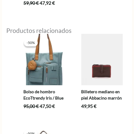
El
El
59,90
€
47,92
€
precio
precio
original
actual
era:
es:
59,90 €.
47,92 €.
Productos relacionados
-50%
-50%
Bolso de hombro
Billetero mediano en
EcoTtrendy Iris / Blue
piel Abbacino marrón
El
El
95,00
€
47,50
€
49,95
€
precio
precio
original
actual
era:
es:
95,00 €.
47,50 €.
-50%
-50%