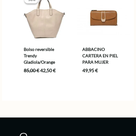
Bolso reversible
ABBACINO
Trendy
CARTERA EN PIEL
Gladiola/Orange
PARA MUJER
El
El
85,00
€
42,50
€
49,95
€
precio
precio
original
actual
era:
es:
85,00 €.
42,50 €.