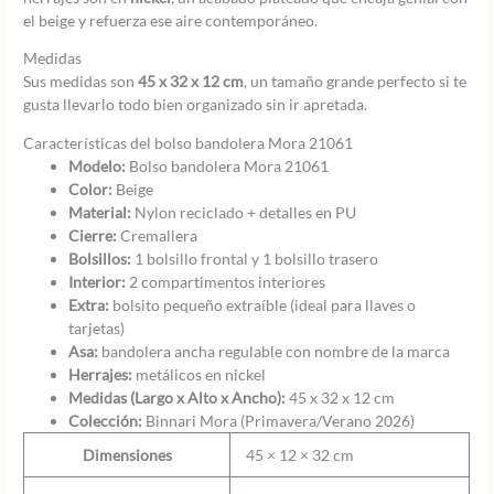
el beige y refuerza ese aire contemporáneo.
Medidas
Sus medidas son
45 x 32 x 12 cm
, un tamaño grande perfecto si te
gusta llevarlo todo bien organizado sin ir apretada.
Características del bolso bandolera Mora 21061
Modelo:
Bolso bandolera Mora 21061
Color:
Beige
Material:
Nylon reciclado + detalles en PU
Cierre:
Cremallera
Bolsillos:
1 bolsillo frontal y 1 bolsillo trasero
Interior:
2 compartimentos interiores
Extra:
bolsito pequeño extraíble (ideal para llaves o
tarjetas)
Asa:
bandolera ancha regulable con nombre de la marca
Herrajes:
metálicos en nickel
Medidas (Largo x Alto x Ancho):
45 x 32 x 12 cm
Colección:
Binnari Mora (Primavera/Verano 2026)
Dimensiones
45 × 12 × 32 cm