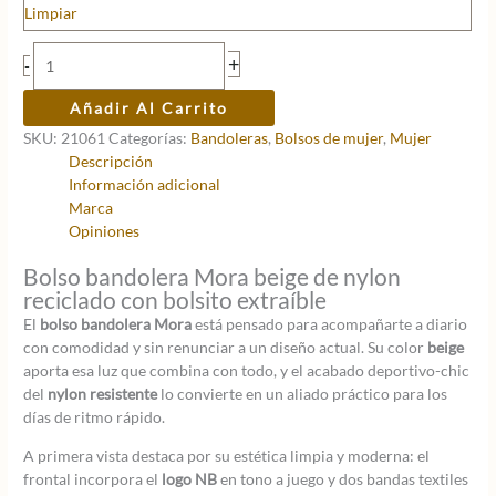
era:
es:
Limpiar
49,90 €.
39,92 €.
Bolso
+
-
bandolera
Mora
Añadir Al Carrito
cantidad
SKU:
21061
Categorías:
Bandoleras
,
Bolsos de mujer
,
Mujer
Descripción
Información adicional
Marca
Opiniones
Bolso bandolera Mora beige de nylon
reciclado con bolsito extraíble
El
bolso bandolera Mora
está pensado para acompañarte a diario
con comodidad y sin renunciar a un diseño actual. Su color
beige
aporta esa luz que combina con todo, y el acabado deportivo-chic
del
nylon resistente
lo convierte en un aliado práctico para los
días de ritmo rápido.
A primera vista destaca por su estética limpia y moderna: el
frontal incorpora el
logo NB
en tono a juego y dos bandas textiles