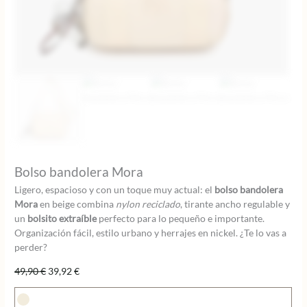
Bolso bandolera Mora
Ligero, espacioso y con un toque muy actual: el
bolso bandolera
Mora
en beige combina
nylon reciclado
, tirante ancho regulable y
un
bolsito extraíble
perfecto para lo pequeño e importante.
Organización fácil, estilo urbano y herrajes en nickel. ¿Te lo vas a
perder?
El
El
49,90
€
39,92
€
precio
precio
original
actual