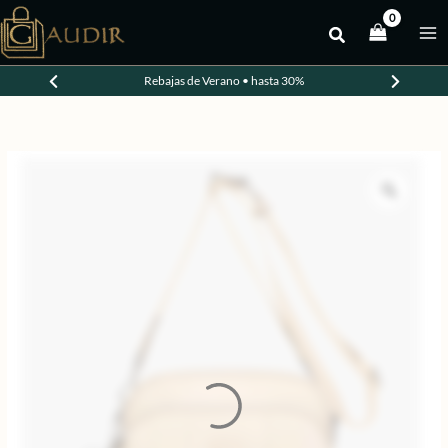
Ir
al
-20%
contenido
Rebajas de Verano • hasta 30%