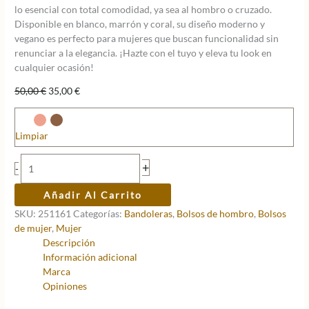
lo esencial con total comodidad, ya sea al hombro o cruzado.
Disponible en blanco, marrón y coral, su diseño moderno y
vegano es perfecto para mujeres que buscan funcionalidad sin
renunciar a la elegancia. ¡Hazte con el tuyo y eleva tu look en
cualquier ocasión!
El
El
50,00
€
35,00
€
precio
precio
original
actual
era:
es:
Limpiar
50,00 €.
35,00 €.
Bolso
+
-
bandolera
Gum
Añadir Al Carrito
Pepe
SKU:
251161
Categorías:
Bandoleras
,
Bolsos de hombro
,
Bolsos
Moll
de mujer
,
Mujer
cantidad
Descripción
Información adicional
Marca
Opiniones