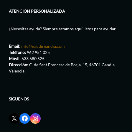
ATENCIÓN PERSONALIZADA
¿Necesitas ayuda? Siempre estamos aquí listos para ayudar
Email:
info@gaudirgandia.com
Teléfono:
962 951 025
Móvil:
633 680 525
Dirección:
C. de Sant Francesc de Borja, 15, 46701 Gandia,
Valencia
SÍGUENOS
Enlace
Enlace
Enlace
red
de
de
social
Facebook
Instagram