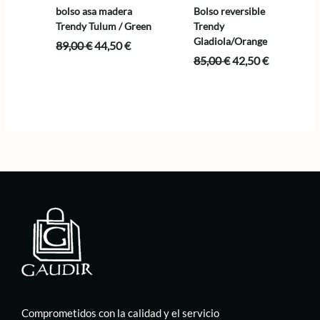
bolso asa madera
Bolso reversible
Trendy Tulum / Green
Trendy
Gladiola/Orange
El
El
89,00
€
44,50
€
precio
precio
El
El
85,00
€
42,50
€
original
actual
precio
precio
era:
es:
original
actual
89,00 €.
44,50 €.
era:
es:
85,00 €.
42,50 €.
Comprometidos con la calidad y el servicio