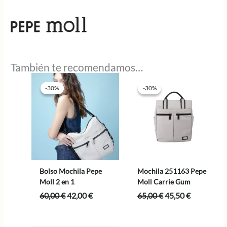
También te recomendamos…
-30%
-30%
-30%
-30%
Bolso Mochila Pepe
Mochila 251163 Pepe
Moll 2 en 1
Moll Carrie Gum
El
El
El
El
60,00
€
42,00
€
65,00
€
45,50
€
precio
precio
precio
precio
original
actual
original
actual
era:
es:
era:
es: