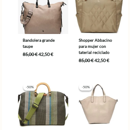
Bandolera grande
Shopper Abbacino
taupe
para mujer con
taterial reciclado
El
El
85,00
€
42,50
€
precio
precio
El
El
85,00
€
42,50
€
original
actual
precio
precio
era:
es:
original
actual
85,00 €.
42,50 €.
era:
es:
85,00 €.
42,50 €.
-50%
-50%
-50%
-50%