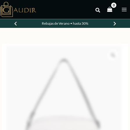
Ir
al
-30%
contenido
Rebajas de Verano • hasta 30%