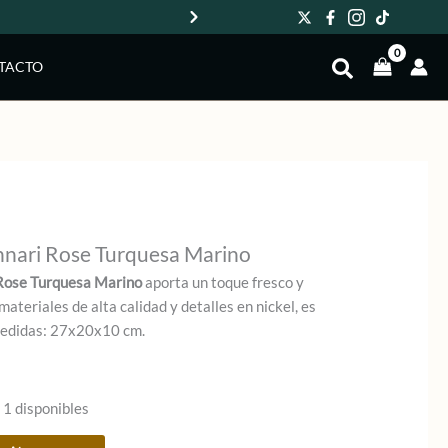
Env
TACTO
nnari Rose Turquesa Marino
 Rose Turquesa Marino
aporta un toque fresco y
materiales de alta calidad y detalles en nickel, es
Medidas: 27x20x10 cm.
 1 disponibles