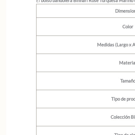
El
bolso bandolera Binnari Rose Turquesa Marino
Dimensio
Color
Medidas (Largo x A
Materia
Tamañ
Tipo de pro
Colección Bi