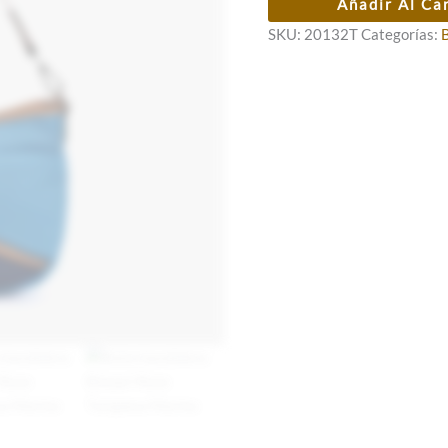
Añadir Al Ca
49,00 €.
34,30 €.
bandolera
SKU:
20132T
Categorías:
Binnari
Rose
Turquesa
Marino
cantidad