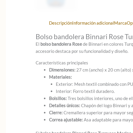
Descripción
Información adicional
Marca
Op
Bolso bandolera Binnari Rose T
El
bolso bandolera Rose
de Binnari en colores Turq
accesorio destaca por su funcionalidad y diseño.
Características principales
Dimensiones:
27 cm (ancho) x 20 cm (alto) 
Materiales:
Exterior: Mesh textil combinado con PU
Interior: Forro textil duradero.
Bolsillos:
Tres bolsillos interiores, uno de e
Detalles únicos:
Chapón del logo Binnari y 
Cierre:
Cremallera superior para mayor seg
Correa ajustable:
Asa adaptable para mayor