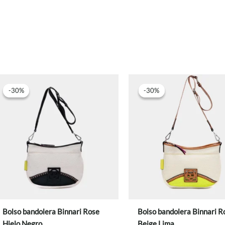
-30%
-30%
-30%
-30%
Bolso bandolera Binnari Rose
Bolso bandolera Binnari R
Hielo Negro
Beige Lima