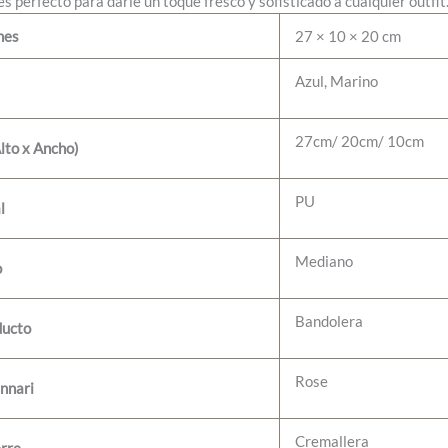
es perfecto para darle un toque fresco y sofisticado a cualquier outfit.
nes
27 × 10 × 20 cm
Azul, Marino
27cm/ 20cm/ 10cm
lto x Ancho)
PU
l
Mediano
o
Bandolera
ducto
Rose
nnari
Cremallera