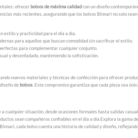
ntales: ofrecer
bolsos de máxima calidad
con un diseño contemporáneo
dencias más recientes, asegurando que los bolsos Binnari no solo sea
estilo y practicidad para el día a día.
ernas para aquellos que buscan comodidad sin sacrificar el estilo.
perfectas para complementar cualquier conjunto.
sual y desenfadado, manteniendo la sofisticación.
rando nuevos materiales y técnicas de confección para ofrecer product
 diseño de
bolsos
. Este compromiso garantiza que cada pieza sea únic
a cualquier situación, desde ocasiones formales hasta salidas casuale
roductos sean compañeros confiables en el día a día.Explora la gama d
innari, cada bolso cuenta una historia de calidad y diseño, reflejand