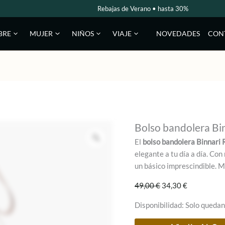
Rebajas de Verano • hasta 30%
NOVEDADES
CON
BRE
MUJER
NIÑOS
VIAJE
Bolso bandolera Bi
El
bolso bandolera Binnari
elegante a tu día a día. Con 
un básico imprescindible. 
El
El
49,00
€
34,30
€
precio
precio
Disponibilidad:
Solo quedan
original
actual
era:
es:
Bolso