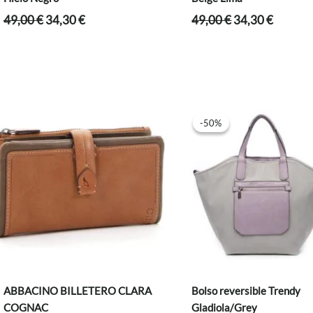
El
El
El
El
49,00
€
34,30
€
49,00
€
34,30
€
precio
precio
precio
precio
original
actual
original
actual
era:
es:
era:
es:
49,00 €.
34,30 €.
49,00 €.
34,30 €
-50%
-50%
ABBACINO BILLETERO CLARA
Bolso reversible Trendy
COGNAC
Gladiola/Grey