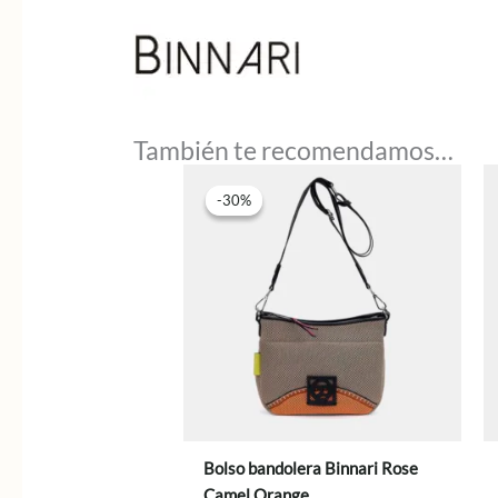
También te recomendamos…
-30%
-30%
Bolso bandolera Binnari Rose
Camel Orange