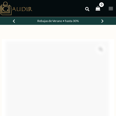
Ir
al
-20%
contenido
Rebajas de Verano • hasta 30%