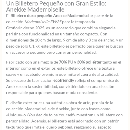
Un Billetero Pequeño con Gran Estilo:
Anekke Mademoiselle
El
Billetero duro pequeño Anekke Mademoiselle
, parte de la
colección
Mademoiselle FW25
para la temporada
Otoño/Invierno 2025, es un accesorio que combina elegancia
parisina con funcionalidad en un tamaño compacto. Con
dimensiones de 10 cm de largo, 9 cm de alto y 3 cm de ancho, y un
peso de solo 0,1 kg, este billetero es perfecto para quienes buscan
un accesorio pequeño pero con gran personalidad.
Fabricado con una mezcla de
70% PU y 30% poliéster
tanto en el
interior como en el exterior, este billetero ofrece una textura
suave y un acabado premium que imita el cuero de alta calidad.
Su proceso de fabricación
ecofriendly
refleja el compromiso de
Anekke con la sostenibilidad, convirtiéndolo en una elección
responsable para quienes buscan moda consciente.
El diseño exterior es una auténtica obra de arte, propia de la
colección Mademoiselle de Anekke, junto con frases como
«Unique» o «You decide to be Yourself» muestran un billetero con
personalidad. Además, el billetero está adornado con un patrón
texturado que imita el cuero pebbled, realzando su aspecto