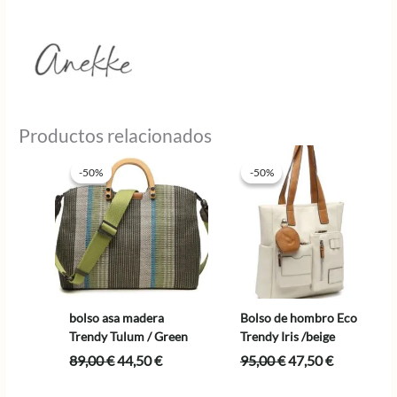
Productos relacionados
-50%
-50%
-50%
-50%
bolso asa madera
Bolso de hombro Eco
Trendy Tulum / Green
Trendy Iris /beige
El
El
El
El
89,00
€
44,50
€
95,00
€
47,50
€
precio
precio
precio
precio
original
actual
original
actual