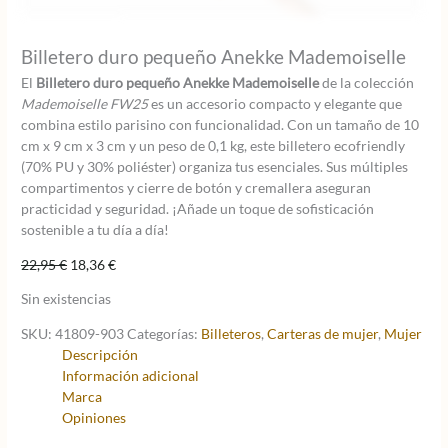
Billetero duro pequeño Anekke Mademoiselle
El
Billetero duro pequeño Anekke Mademoiselle
de la colección
Mademoiselle FW25
es un accesorio compacto y elegante que
combina estilo parisino con funcionalidad. Con un tamaño de 10
cm x 9 cm x 3 cm y un peso de 0,1 kg, este billetero ecofriendly
(70% PU y 30% poliéster) organiza tus esenciales. Sus múltiples
compartimentos y cierre de botón y cremallera aseguran
practicidad y seguridad. ¡Añade un toque de sofisticación
sostenible a tu día a día!
El
El
22,95
€
18,36
€
precio
precio
Sin existencias
original
actual
era:
es:
SKU:
41809-903
Categorías:
Billeteros
,
Carteras de mujer
,
Mujer
22,95 €.
18,36 €.
Descripción
Información adicional
Marca
Opiniones