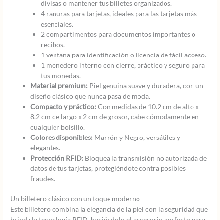
divisas o mantener tus billetes organizados.
4 ranuras para tarjetas, ideales para las tarjetas más
esenciales.
2 compartimentos para documentos importantes o
recibos.
1 ventana para identificación o licencia de fácil acceso.
1 monedero interno con cierre, práctico y seguro para
tus monedas.
Material premium:
Piel genuina suave y duradera, con un
diseño clásico que nunca pasa de moda.
Compacto y práctico:
Con medidas de 10.2 cm de alto x
8.2 cm de largo x 2 cm de grosor, cabe cómodamente en
cualquier bolsillo.
Colores disponibles:
Marrón y Negro, versátiles y
elegantes.
Protección RFID:
Bloquea la transmisión no autorizada de
datos de tus tarjetas, protegiéndote contra posibles
fraudes.
Un billetero clásico con un toque moderno
Este billetero combina la elegancia de la piel con la seguridad que
brinda la tecnología RFID, haciéndolo el accesorio perfecto para