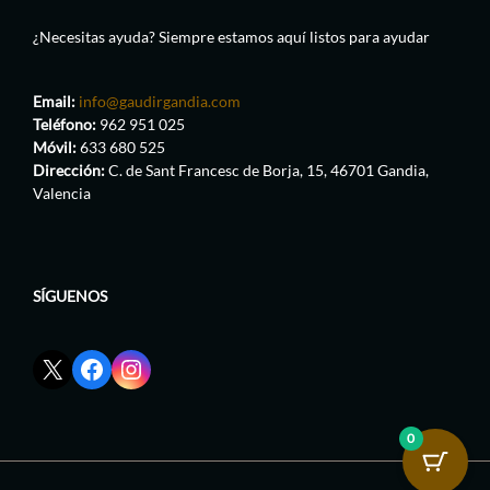
¿Necesitas ayuda? Siempre estamos aquí listos para ayudar
Email:
info@gaudirgandia.com
Teléfono:
962 951 025
Móvil:
633 680 525
Dirección:
C. de Sant Francesc de Borja, 15, 46701 Gandia,
Valencia
SÍGUENOS
Enlace
Enlace
Enlace
red
de
de
social
Facebook
Instagram
X
de
de
0
de
GaudirGandia
GaudirGandia
GaudirGandia