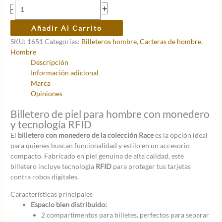
Billetero
+
-
con
monedero
Añadir Al Carrito
en
SKU:
1651
Categorías:
Billeteros hombre
,
Carteras de hombre
,
piel
Hombre
para
Descripción
hombre.
Información adicional
RFID
Marca
cantidad
Opiniones
Billetero de piel para hombre con monedero
y tecnología RFID
El
billetero con monedero de la colección Race
es la opción ideal
para quienes buscan funcionalidad y estilo en un accesorio
compacto. Fabricado en piel genuina de alta calidad, este
billetero incluye tecnología
RFID
para proteger tus tarjetas
contra robos digitales.
Características principales
Espacio bien distribuido:
2 compartimentos para billetes, perfectos para separar