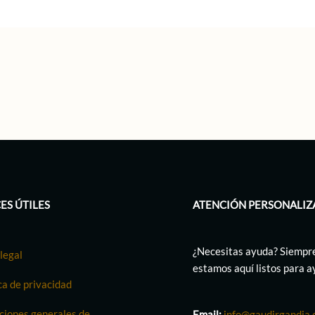
ES ÚTILES
ATENCIÓN PERSONALIZ
¿Necesitas ayuda? Siempr
legal
estamos aquí listos para 
ca de privacidad
ciones generales de
Email:
info@gaudirgandia