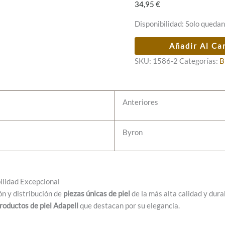
34,95
€
Disponibilidad:
Solo quedan
Billetero
Añadir Al Ca
cab.
SKU:
1586-2
Categorías:
B
Byron
-
rfid
Anteriores
cantidad
Byron
bilidad Excepcional
ón y distribución de
piezas únicas de piel
de la más alta calidad y dur
roductos de piel Adapell
que destacan por su elegancia.