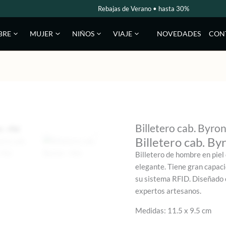
Rebajas de Verano • hasta 30%
NOVEDADES
CON
BRE
MUJER
NIÑOS
VIAJE
Billetero cab. Byron
Billetero cab. Byr
Billetero de hombre en piel 
elegante. Tiene gran capaci
su sistema RFID. Diseñado e
expertos artesanos.
Medidas: 11.5 x 9.5 cm