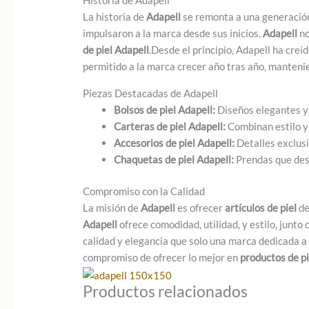
La historia de
Adapell
se remonta a una generación
impulsaron a la marca desde sus inicios.
Adapell
no
de piel Adapell
.Desde el principio, Adapell ha creí
permitido a la marca crecer año tras año, manten
Piezas Destacadas de Adapell
Bolsos de piel Adapell:
Diseños elegantes y 
Carteras de piel Adapell:
Combinan estilo y 
Accesorios de piel Adapell:
Detalles exclus
Chaquetas de piel Adapell:
Prendas que dest
Compromiso con la Calidad
La misión de
Adapell
es ofrecer
artículos de piel
de
Adapell
ofrece comodidad, utilidad, y estilo, junt
calidad y elegancia que solo una marca dedicada a
compromiso de ofrecer lo mejor en
productos de pi
Productos relacionados