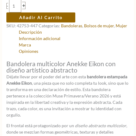
era:
es:
Bandolera
+
-
55,95 €.
44,76 €.
estampada
Anekke
Añadir Al Carrito
Eikon
SKU:
42753-447
Categorías:
Bandoleras
,
Bolsos de mujer
,
Mujer
cantidad
Descripción
Información adicional
Marca
Opiniones
Bandolera multicolor Anekke Eikon con
diseño artístico abstracto
Déjate llevar por el poder del arte con esta
bandolera estampada
Anekke Eikon
, una pieza que no solo completa tu look, sino que lo
transforma en una declaración de estilo. Esta bandolera
pertenece a la colección Muse Primavera/Verano 2026 y está
inspirada en la libertad creativa y la expresión abstracta. Cada
trazo, cada color, es una invitación a mostrar tu identidad con
orgullo.
El frontal está protagonizado por un
diseño abstracto multicolor
,
donde se mezclan formas geométricas, texturas y detalles