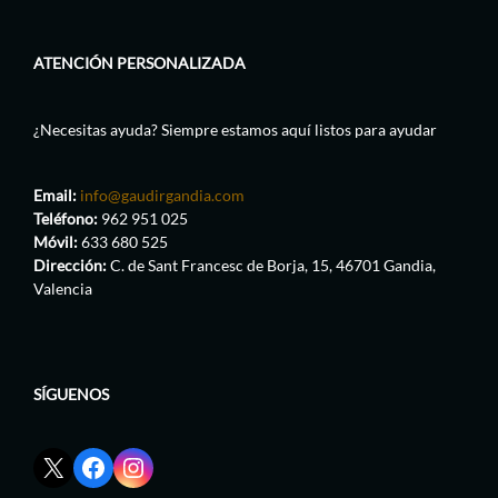
ATENCIÓN PERSONALIZADA
¿Necesitas ayuda? Siempre estamos aquí listos para ayudar
Email:
info@gaudirgandia.com
Teléfono:
962 951 025
Móvil:
633 680 525
Dirección:
C. de Sant Francesc de Borja, 15, 46701 Gandia,
Valencia
SÍGUENOS
Enlace
Enlace
Enlace
red
de
de