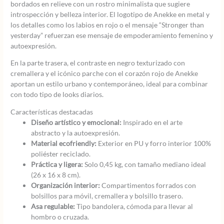
bordados en relieve con un rostro minimalista que sugiere
introspección y belleza interior. El logotipo de Anekke en metal y
los detalles como los labios en rojo o el mensaje “Stronger than
yesterday” refuerzan ese mensaje de empoderamiento femenino y
autoexpresión.
En la parte trasera, el contraste en negro texturizado con
cremallera y el icónico parche con el corazón rojo de Anekke
aportan un estilo urbano y contemporáneo, ideal para combinar
con todo tipo de looks diarios.
Características destacadas
Diseño artístico y emocional:
Inspirado en el arte
abstracto y la autoexpresión.
Material ecofriendly:
Exterior en PU y forro interior 100%
poliéster reciclado.
Práctica y ligera:
Solo 0,45 kg, con tamaño mediano ideal
(26 x 16 x 8 cm).
Organización interior:
Compartimentos forrados con
bolsillos para móvil, cremallera y bolsillo trasero.
Asa regulable:
Tipo bandolera, cómoda para llevar al
hombro o cruzada.