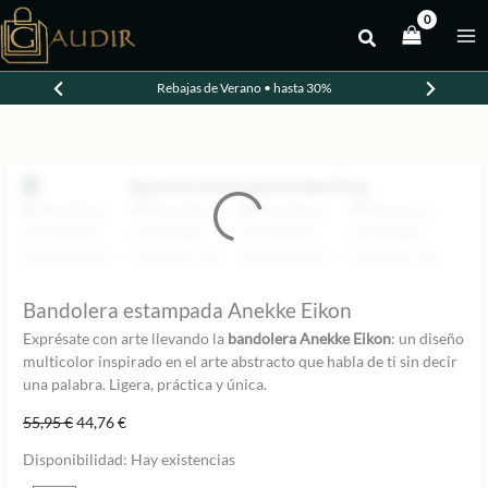
Ir
al
-20%
contenido
Rebajas de Verano • hasta 30%
Bandolera estampada Anekke Eikon
Exprésate con arte llevando la
bandolera Anekke Eikon
: un diseño
multicolor inspirado en el arte abstracto que habla de ti sin decir
una palabra. Ligera, práctica y única.
El
El
55,95
€
44,76
€
precio
precio
Disponibilidad:
Hay existencias
original
actual