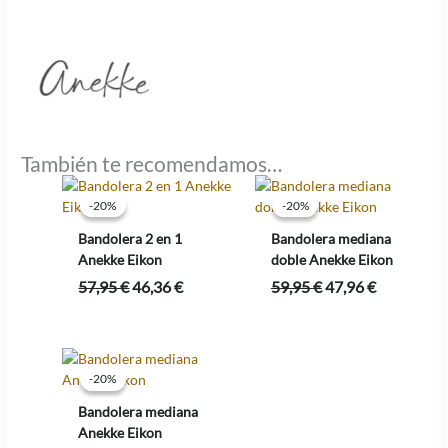
También te recomendamos…
-20%
-20%
-20%
-20%
Bandolera 2 en 1
Bandolera mediana
Anekke Eikon
doble Anekke Eikon
El
El
El
El
57,95
€
46,36
€
59,95
€
47,96
€
precio
precio
precio
precio
original
actual
original
actual
era:
es:
era:
es:
57,95 €.
46,36 €.
59,95 €.
47,96 €.
-20%
-20%
Bandolera mediana
Anekke Eikon