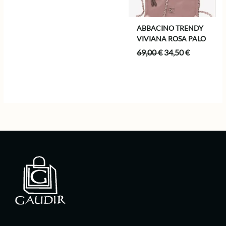
ABBACINO TRENDY
VIVIANA ROSA PALO
El
El
69,00
€
34,50
€
precio
precio
original
actual
era:
es:
69,00 €.
34,50 €.