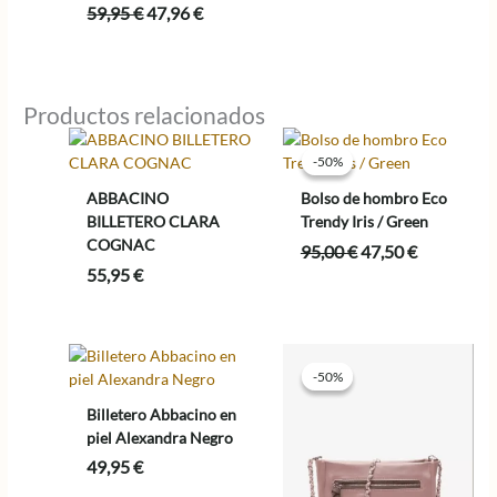
El
El
59,95
€
47,96
€
precio
precio
original
actual
era:
es:
59,95 €.
47,96 €.
Productos relacionados
-50%
-50%
ABBACINO
Bolso de hombro Eco
BILLETERO CLARA
Trendy Iris / Green
COGNAC
El
El
95,00
€
47,50
€
precio
precio
55,95
€
original
actual
era:
es:
95,00 €.
47,50 €.
-50%
-50%
Billetero Abbacino en
piel Alexandra Negro
49,95
€