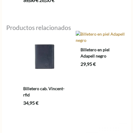
El
El
35,00
€
28,00
€
precio
precio
original
actual
era:
es:
35,00 €.
28,00 €.
Productos relacionados
Billetero en piel
Adapell negro
29,95
€
Billetero cab. Vincent-
rfid
34,95
€