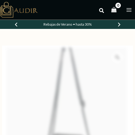
Ir
al
-20%
contenido
Rebajas de Verano • hasta 30%