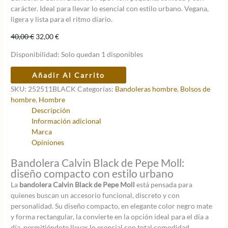
carácter. Ideal para llevar lo esencial con estilo urbano. Vegana,
ligera y lista para el ritmo diario.
El
El
40,00
€
32,00
€
precio
precio
Disponibilidad:
Solo quedan 1 disponibles
original
actual
era:
es:
Bandolera
Añadir Al Carrito
40,00 €.
32,00 €.
CALVIN
SKU:
252511BLACK
Categorías:
Bandoleras hombre
,
Bolsos de
BLACK
hombre
,
Hombre
cantidad
Descripción
Información adicional
Marca
Opiniones
Bandolera Calvin Black de Pepe Moll:
diseño compacto con estilo urbano
La
bandolera Calvin Black de Pepe Moll
está pensada para
quienes buscan un accesorio funcional, discreto y con
personalidad. Su diseño compacto, en elegante color negro mate
y forma rectangular, la convierte en la opción ideal para el día a
día, permitiéndote llevar lo esencial con total comodidad.