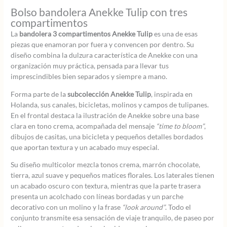
Bolso bandolera Anekke Tulip con tres
compartimentos
La
bandolera 3 compartimentos Anekke Tulip
es una de esas
piezas que enamoran por fuera y convencen por dentro. Su
diseño combina la dulzura característica de Anekke con una
organización muy práctica, pensada para llevar tus
imprescindibles bien separados y siempre a mano.
Forma parte de la
subcolección Anekke Tulip
, inspirada en
Holanda, sus canales, bicicletas, molinos y campos de tulipanes.
En el frontal destaca la ilustración de Anekke sobre una base
clara en tono crema, acompañada del mensaje
“time to bloom”
,
dibujos de casitas, una bicicleta y pequeños detalles bordados
que aportan textura y un acabado muy especial.
Su diseño multicolor mezcla tonos crema, marrón chocolate,
tierra, azul suave y pequeños matices florales. Los laterales tienen
un acabado oscuro con textura, mientras que la parte trasera
presenta un acolchado con líneas bordadas y un parche
decorativo con un molino y la frase
“look around”
. Todo el
conjunto transmite esa sensación de viaje tranquilo, de paseo por