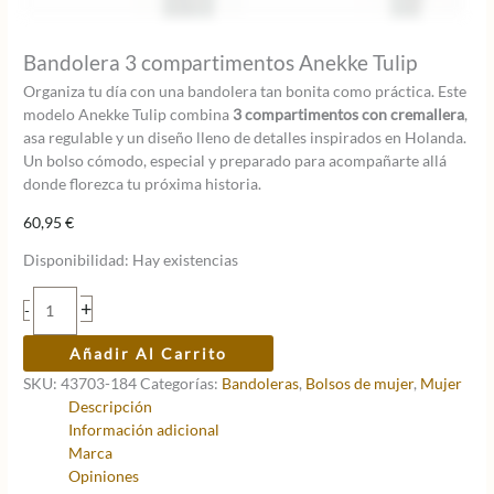
Bandolera 3 compartimentos Anekke Tulip
Organiza tu día con una bandolera tan bonita como práctica. Este
modelo Anekke Tulip combina
3 compartimentos con cremallera
,
asa regulable y un diseño lleno de detalles inspirados en Holanda.
Un bolso cómodo, especial y preparado para acompañarte allá
donde florezca tu próxima historia.
60,95
€
Disponibilidad:
Hay existencias
Bandolera
+
-
3
compartimentos
Añadir Al Carrito
Anekke
SKU:
43703-184
Categorías:
Bandoleras
,
Bolsos de mujer
,
Mujer
Tulip
Descripción
cantidad
Información adicional
Marca
Opiniones