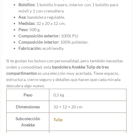
Bolsillos:
1 bolsillo trasero, interior con 1 bolsillo para
móvil y 1 con cremallera.
Asa:
bandolera regulable.
Medidas:
32 x 20 x 12 cm.
Peso:
500 g.
Composición exterior:
100% PU.
Composición interior:
100% poliéster.
Fabricación:
ecofriendly.
Si te gustan los bolsos con personalidad, pero también necesitas
orden y comodidad, esta
bandolera Anekke Tulip de tres
compartimentos
es una elección muy acertada. Tiene espacio,
estructura, cierre seguro y detalles que hacen que cada mirada
descubra algo nuevo.
Peso
0,5 kg
Dimensiones
32 × 12 × 20 cm
Subcolección
Tulip
Anekke