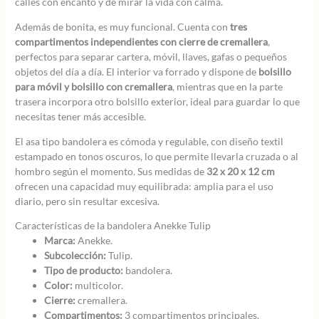
calles con encanto y de mirar la vida con calma.
Además de bonita, es muy funcional. Cuenta con
tres
compartimentos independientes con cierre de cremallera
,
perfectos para separar cartera, móvil, llaves, gafas o pequeños
objetos del día a día. El interior va forrado y dispone de
bolsillo
para móvil y bolsillo con cremallera
, mientras que en la parte
trasera incorpora otro bolsillo exterior, ideal para guardar lo que
necesitas tener más accesible.
El asa tipo bandolera es cómoda y regulable, con diseño textil
estampado en tonos oscuros, lo que permite llevarla cruzada o al
hombro según el momento. Sus medidas de
32 x 20 x 12 cm
ofrecen una capacidad muy equilibrada: amplia para el uso
diario, pero sin resultar excesiva.
Características de la bandolera Anekke Tulip
Marca:
Anekke.
Subcolección:
Tulip.
Tipo de producto:
bandolera.
Color:
multicolor.
Cierre:
cremallera.
Compartimentos:
3 compartimentos principales.