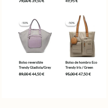
El
El
79,00
€
39,50
€
49,95
€
precio
precio
original
actual
era:
es:
79,00 €.
39,50 €.
-50%
-50%
-50%
-50%
Bolso reversible
Bolso de hombro Eco
Trendy Gladiola/Grey
Trendy Iris / Green
El
El
El
El
89,00
€
44,50
€
95,00
€
47,50
€
precio
precio
precio
precio
original
actual
original
actual
era:
es:
era:
es:
89,00 €.
44,50 €.
95,00 €.
47,50 €.