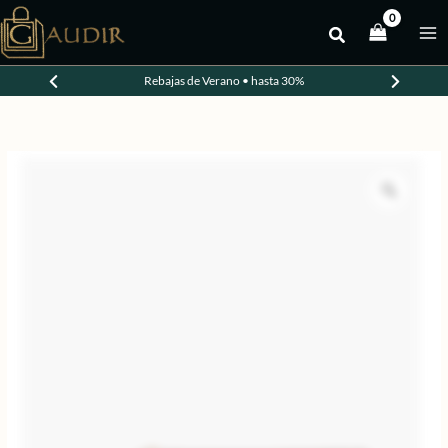
Ir
al
contenido
Rebajas de Verano • hasta 30%