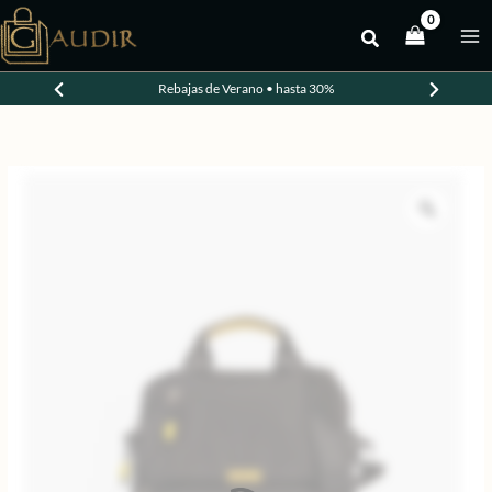
Ir
al
-30%
contenido
Rebajas de Verano • hasta 30%