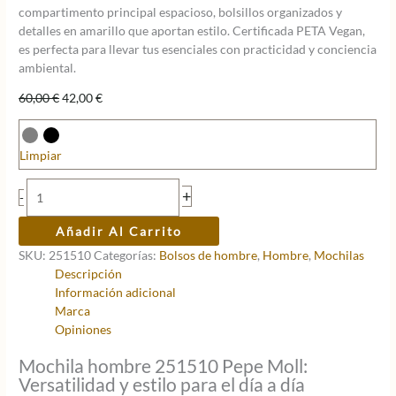
compartimento principal espacioso, bolsillos organizados y
detalles en amarillo que aportan estilo. Certificada PETA Vegan,
es perfecta para llevar tus esenciales con practicidad y conciencia
ambiental.
El
El
60,00
€
42,00
€
precio
precio
original
actual
era:
es:
Limpiar
60,00 €.
42,00 €.
Mochila
+
-
hombre
251510
Añadir Al Carrito
Pepe
SKU:
251510
Categorías:
Bolsos de hombre
,
Hombre
,
Mochilas
Moll
Descripción
cantidad
Información adicional
Marca
Opiniones
Mochila hombre 251510 Pepe Moll:
Versatilidad y estilo para el día a día