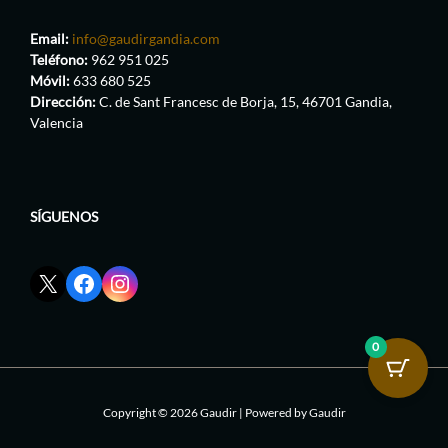
Email:
info@gaudirgandia.com
Teléfono:
962 951 025
Móvil:
633 680 525
Dirección:
C. de Sant Francesc de Borja, 15, 46701 Gandia,
Valencia
SÍGUENOS
Enlace
Enlace
Enlace
red
de
de
social
Facebook
Instagram
X
de
de
0
de
GaudirGandia
GaudirGandia
GaudirGandia
Copyright © 2026 Gaudir | Powered by Gaudir