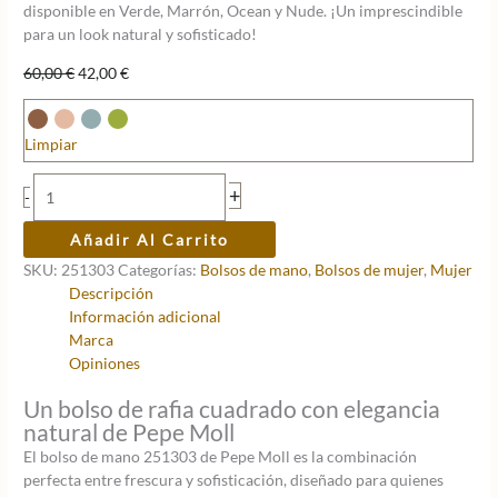
disponible en Verde, Marrón, Ocean y Nude. ¡Un imprescindible
para un look natural y sofisticado!
El
El
60,00
€
42,00
€
precio
precio
original
actual
era:
es:
Limpiar
60,00 €.
42,00 €.
Bolso
+
-
de
rafia
Añadir Al Carrito
cuadrado
SKU:
251303
Categorías:
Bolsos de mano
,
Bolsos de mujer
,
Mujer
Pepe
Descripción
Moll
Información adicional
cantidad
Marca
Opiniones
Un bolso de rafia cuadrado con elegancia
natural de Pepe Moll
El bolso de mano 251303 de Pepe Moll es la combinación
perfecta entre frescura y sofisticación, diseñado para quienes