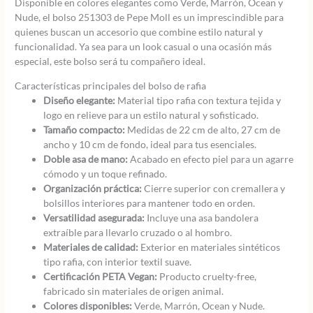
Disponible en colores elegantes como Verde, Marrón, Ocean y
Nude, el bolso 251303 de Pepe Moll es un imprescindible para
quienes buscan un accesorio que combine estilo natural y
funcionalidad. Ya sea para un look casual o una ocasión más
especial, este bolso será tu compañero ideal.
Características principales del bolso de rafia
Diseño elegante:
Material tipo rafia con textura tejida y
logo en relieve para un estilo natural y sofisticado.
Tamaño compacto:
Medidas de 22 cm de alto, 27 cm de
ancho y 10 cm de fondo, ideal para tus esenciales.
Doble asa de mano:
Acabado en efecto piel para un agarre
cómodo y un toque refinado.
Organización práctica:
Cierre superior con cremallera y
bolsillos interiores para mantener todo en orden.
Versatilidad asegurada:
Incluye una asa bandolera
extraíble para llevarlo cruzado o al hombro.
Materiales de calidad:
Exterior en materiales sintéticos
tipo rafia, con interior textil suave.
Certificación PETA Vegan:
Producto cruelty-free,
fabricado sin materiales de origen animal.
Colores disponibles:
Verde, Marrón, Ocean y Nude.