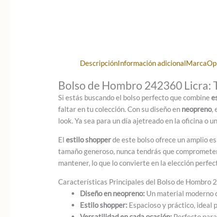
Descripción
Información adicional
Marca
Op
Bolso de Hombro 242360 Licra: T
Si estás buscando el bolso perfecto que combine
e
faltar en tu colección. Con su diseño en
neopreno
,
look. Ya sea para un día ajetreado en la oficina o u
El
estilo shopper
de este bolso ofrece un amplio es
tamaño generoso, nunca tendrás que comprometer en
mantener, lo que lo convierte en la elección perfect
Características Principales del Bolso de Hombro 
Diseño en neopreno:
Un material moderno qu
Estilo shopper:
Espacioso y práctico, ideal p
Versatilidad en cada ocasión:
Perfecto para 