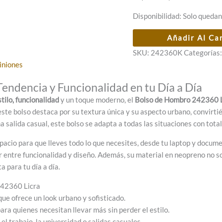
precio
precio
Disponibilidad:
Solo quedan
original
actual
era:
es:
Bolso
Añadir Al Ca
60,00 €.
48,00 €.
de
SKU:
242360K
Categorías
hombro
iniones
242360
Licra
endencia y Funcionalidad en tu Día a Día
Kaki
stilo, funcionalidad
y un toque moderno, el
Bolso de Hombro 242360 L
cantidad
 este bolso destaca por su textura única y su aspecto urbano, convirti
na salida casual, este bolso se adapta a todas las situaciones con tota
pacio para que lleves todo lo que necesites, desde tu laptop y docume
tre funcionalidad y diseño. Además, su material en neopreno no solo
a para tu día a día.
242360 Licra
e ofrece un look urbano y sofisticado.
ara quienes necesitan llevar más sin perder el estilo.
el trabajo, la universidad o salidas casuales.