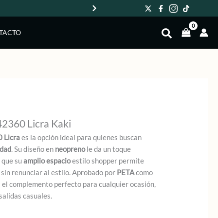
Env
TACTO
2360 Licra Kaki
 Licra
es la opción ideal para quienes buscan
idad
. Su diseño en
neopreno
le da un toque
 que su
amplio espacio
estilo shopper permite
 sin renunciar al estilo. Aprobado por
PETA
como
 el complemento perfecto para cualquier ocasión,
salidas casuales.