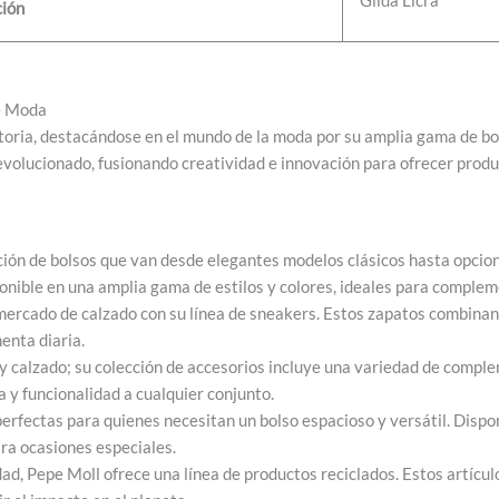
Gilda Licra
ción
de Moda
oria, destacándose en el mundo de la moda por su amplia gama de bols
olucionado, fusionando creatividad e innovación para ofrecer product
ción de bolsos que van desde elegantes modelos clásicos hasta opcio
ponible en una amplia gama de estilos y colores, ideales para complem
ercado de calzado con su línea de sneakers. Estos zapatos combinan c
enta diaria.
 y calzado; su colección de accesorios incluye una variedad de compl
 y funcionalidad a cualquier conjunto.
erfectas para quienes necesitan un bolso espacioso y versátil. Dispon
ara ocasiones especiales.
d, Pepe Moll ofrece una línea de productos reciclados. Estos artícu