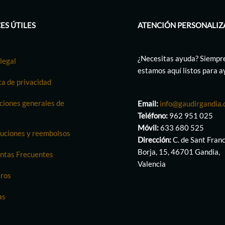
ES ÚTILES
ATENCIÓN PERSONALIZ
¿Necesitas ayuda? Siempr
legal
estamos aquí listos para 
ca de privacidad
ciones generales de
Email:
info@gaudirgandia
Teléfono:
962 951 025
Móvil:
633 680 525
uciones y reembolsos
Dirección:
C. de Sant Fran
Borja, 15, 46701 Gandia,
ntas Frecuentes
Valencia
ros
as