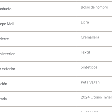
Bolso de hombro
roducto
Licra
Pepe Moll
Cremallera
cierre
Textil
 interior
Sintéticos
 exterior
Peta Vegan
ación
2024 Otoño/Invie
rada