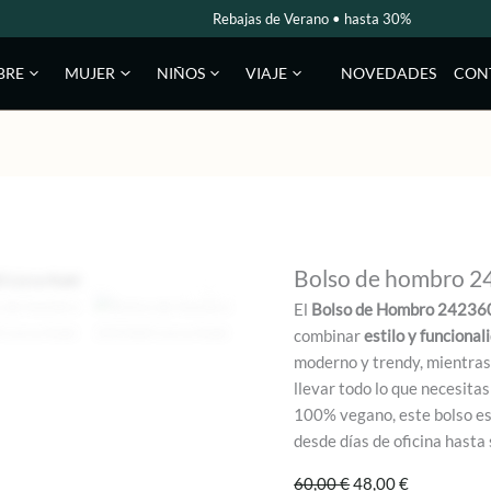
Rebajas de Verano • hasta 30%
NOVEDADES
CON
BRE
MUJER
NIÑOS
VIAJE
Bolso de hombro 24
El
Bolso de Hombro 242360
combinar
estilo y funcional
moderno y trendy, mientras
llevar todo lo que necesitas
100% vegano, este bolso es
desde días de oficina hasta 
El
El
60,00
€
48,00
€