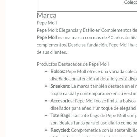
Colec
Marca
Pepe Moll
Pepe Moll: Elegancia y Estilo en Complementos 
Pepe Moll
es una marca con más de 40 años de hist
complementos. Desde su fundación, Pepe Moll ha ev
de sus clientes.
Productos Destacados de Pepe Moll
Bolsos:
Pepe Moll ofrece una variada colec
diseñado con atención al detalle y está dis
Sneakers:
La marca también destaca en el m
toque casual y contemporáneo en su vestim
Accesorios:
Pepe Moll no se limita a bolsos
diseñados para añadir un toque de elegancia
Tote Bags:
Las tote bags de Pepe Moll son p
son ideales tanto para el uso diario como p
Recycled:
Comprometida con la sostenibilida