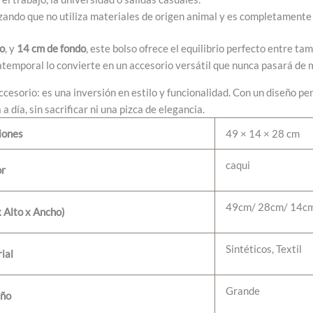
izando que no utiliza materiales de origen animal y es completamente 
o
, y
14 cm de fondo
, este bolso ofrece el equilibrio perfecto entre ta
atemporal lo convierte en un accesorio versátil que nunca pasará de 
cesorio: es una inversión en estilo y funcionalidad. Con un diseño pe
 día, sin sacrificar ni una pizca de elegancia.
iones
49 × 14 × 28 cm
caqui
or
49cm/ 28cm/ 14c
 Alto x Ancho)
Sintéticos, Textil
ial
Grande
ño