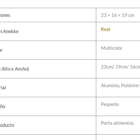
iones
23 × 16 × 19 cm
Real
ón Anekke
Multicolor
or
23cm/ 19cm/ 16c
 Alto x Ancho)
Aluminio, Poliéster
ial
Pequeño
ño
Porta alimentos
roducto