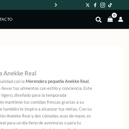
Env
TACTO
 Anekke Real
ealidad con la
Merendera pequeña Anekke Real
,
llevar tus alimentos con estilo y conciencia. Este
 ligero, diseñado para la temporada
lo mantiene tus comidas frescas gracias a su
ue también te inspira a alcanzar tus metas. Con su
cción Anekke Real y dos cómodas asas de mano, es
deal para un día lleno de aventuras o para tu