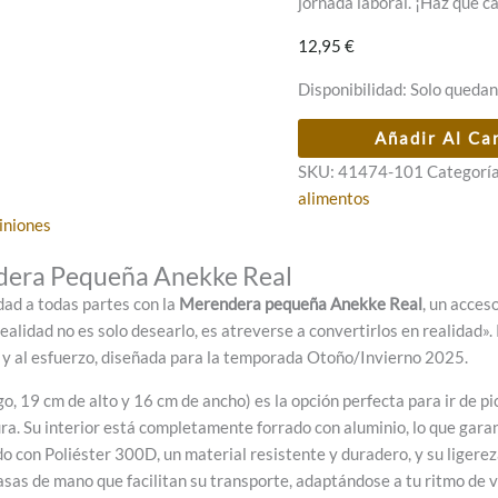
jornada laboral. ¡Haz que c
12,95
€
Disponibilidad:
Solo quedan
Merendera
Añadir Al Ca
pequeña
SKU:
41474-101
Categorí
Anekke
alimentos
Real
iniones
cantidad
ndera Pequeña Anekke Real
idad a todas partes con la
Merendera pequeña Anekke Real
, un acces
alidad no es solo desearlo, es atreverse a convertirlos en realidad»
y al esfuerzo, diseñada para la temporada Otoño/Invierno 2025.
19 cm de alto y 16 cm de ancho) es la opción perfecta para ir de picn
a. Su interior está completamente forrado con aluminio, lo que gara
do con Poliéster 300D, un material resistente y duradero, y su ligerez
 asas de mano que facilitan su transporte, adaptándose a tu ritmo de v