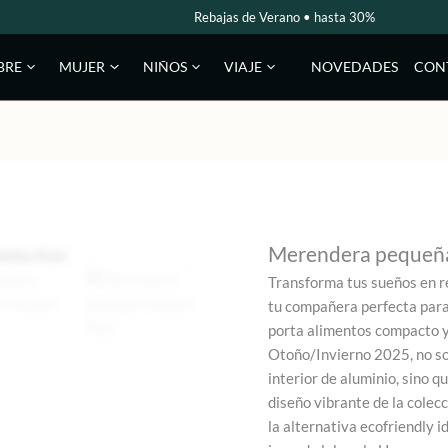
Rebajas de Verano • hasta 30%
NOVEDADES
CON
BRE
MUJER
NIÑOS
VIAJE
Merendera pequeña
Transforma tus sueños en r
tu compañera perfecta para 
porta alimentos compacto y
Otoño/Invierno 2025, no so
interior de aluminio, sino q
diseño vibrante de la cole
la alternativa ecofriendly i