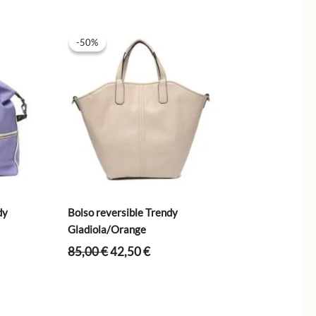
-50%
-50%
dy
Bolso reversible Trendy
Gladiola/Orange
El
El
85,00
€
42,50
€
precio
precio
original
actual
era:
es:
.
85,00 €.
42,50 €.