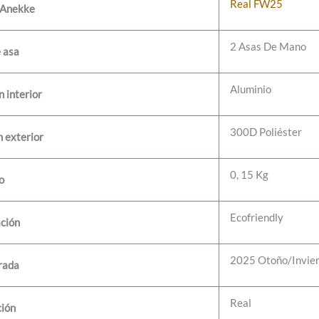
Real FW25
 Anekke
2 Asas De Mano
e asa
Aluminio
 interior
300D Poliéster
 exterior
0, 15 Kg
o
Ecofriendly
ación
2025 Otoño/Invie
rada
Real
ción