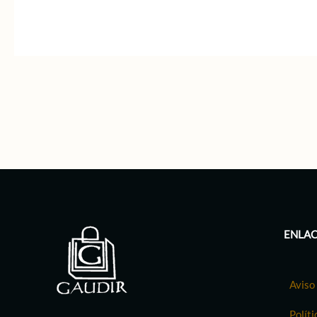
ENLAC
Aviso 
Políti