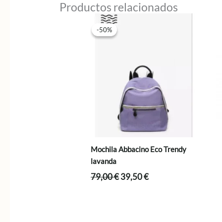
Productos relacionados
-50%
-50%
Mochila Abbacino Eco Trendy
lavanda
El
El
79,00
€
39,50
€
precio
precio
original
actual
era:
es:
79,00 €.
39,50 €.