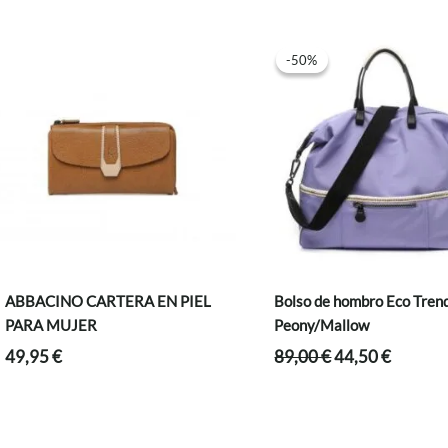
-50%
-50%
ABBACINO CARTERA EN PIEL
Bolso de hombro Eco Tren
PARA MUJER
Peony/Mallow
El
El
49,95
€
89,00
€
44,50
€
precio
precio
original
actual
era:
es:
89,00 €.
44,50 €