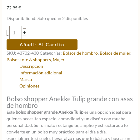
72,95
€
Disponibilidad:
Solo quedan 2 disponibles
Bolso
+
-
shopper
grande
Añadir Al Carrito
Anekke
SKU:
43702-430
Categorías:
Bolsos de hombro
,
Bolsos de mujer
,
Tulip
Bolsos tote & shoppers
,
Mujer
con
Descripción
bandolera
Información adicional
cantidad
Marca
Opiniones
Bolso shopper Anekke Tulip grande con asas
de hombro
Este
bolso shopper grande Anekke Tulip
es una opción ideal para
quienes necesitan espacio, comodidad y un diseño con mucha
personalidad. Su formato rectangular, amplio y estructurado lo
convierte en un bolso muy práctico para el día a día,
especialmente si sueles llevar algo más que lo básico y buscas un