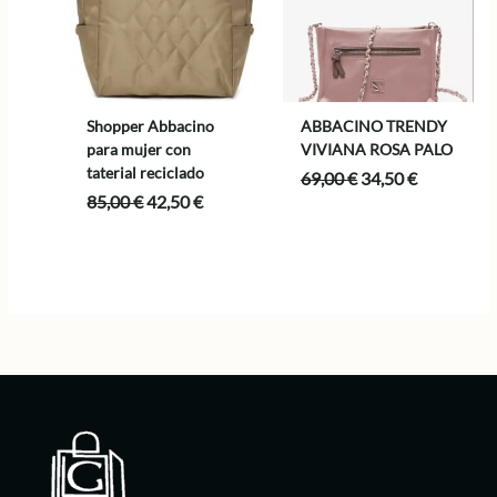
Shopper Abbacino
ABBACINO TRENDY
para mujer con
VIVIANA ROSA PALO
taterial reciclado
El
El
69,00
€
34,50
€
precio
precio
El
El
85,00
€
42,50
€
original
actual
precio
precio
era:
es:
original
actual
69,00 €.
34,50 €.
era:
es:
85,00 €.
42,50 €.