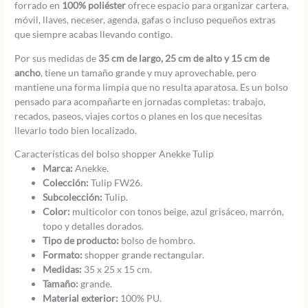
forrado en
100% poliéster
ofrece espacio para organizar cartera,
móvil, llaves, neceser, agenda, gafas o incluso pequeños extras
que siempre acabas llevando contigo.
Por sus medidas de
35 cm de largo, 25 cm de alto y 15 cm de
ancho
, tiene un tamaño grande y muy aprovechable, pero
mantiene una forma limpia que no resulta aparatosa. Es un bolso
pensado para acompañarte en jornadas completas: trabajo,
recados, paseos, viajes cortos o planes en los que necesitas
llevarlo todo bien localizado.
Características del bolso shopper Anekke Tulip
Marca:
Anekke.
Colección:
Tulip FW26.
Subcolección:
Tulip.
Color:
multicolor con tonos beige, azul grisáceo, marrón,
topo y detalles dorados.
Tipo de producto:
bolso de hombro.
Formato:
shopper grande rectangular.
Medidas:
35 x 25 x 15 cm.
Tamaño:
grande.
Material exterior:
100% PU.