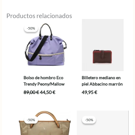
Productos relacionados
-50%
-50%
Bolso de hombro Eco
Billetero mediano en
Trendy Peony/Mallow
piel Abbacino marrón
El
El
89,00
€
44,50
€
49,95
€
precio
precio
original
actual
era:
es:
89,00 €.
44,50 €.
-50%
-50%
-50%
-50%