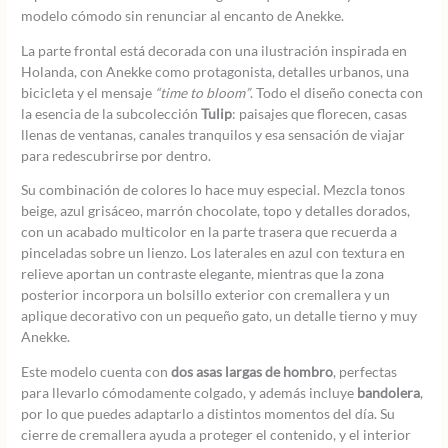
modelo cómodo sin renunciar al encanto de Anekke.
La parte frontal está decorada con una ilustración inspirada en
Holanda, con Anekke como protagonista, detalles urbanos, una
bicicleta y el mensaje
“time to bloom”
. Todo el diseño conecta con
la esencia de la subcolección
Tulip
: paisajes que florecen, casas
llenas de ventanas, canales tranquilos y esa sensación de viajar
para redescubrirse por dentro.
Su combinación de colores lo hace muy especial. Mezcla tonos
beige, azul grisáceo, marrón chocolate, topo y detalles dorados,
con un acabado multicolor en la parte trasera que recuerda a
pinceladas sobre un lienzo. Los laterales en azul con textura en
relieve aportan un contraste elegante, mientras que la zona
posterior incorpora un bolsillo exterior con cremallera y un
aplique decorativo con un pequeño gato, un detalle tierno y muy
Anekke.
Este modelo cuenta con
dos asas largas de hombro
, perfectas
para llevarlo cómodamente colgado, y además incluye
bandolera
,
por lo que puedes adaptarlo a distintos momentos del día. Su
cierre de cremallera ayuda a proteger el contenido, y el interior